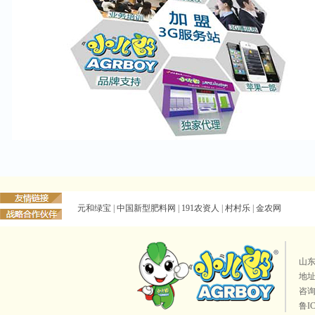
元和绿宝
|
中国新型肥料网
|
191农资人
|
村村乐
|
金农网
山
地址
咨询
鲁I